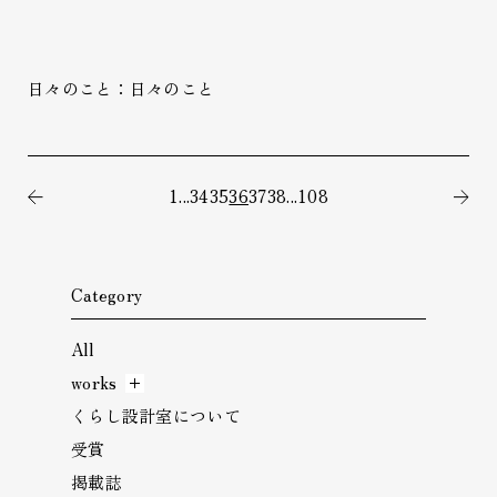
日々のこと：日々のこと
1
...
34
35
36
37
38
...
108
前の記事
次
Category
All
works
くらし設計室について
受賞
掲載誌