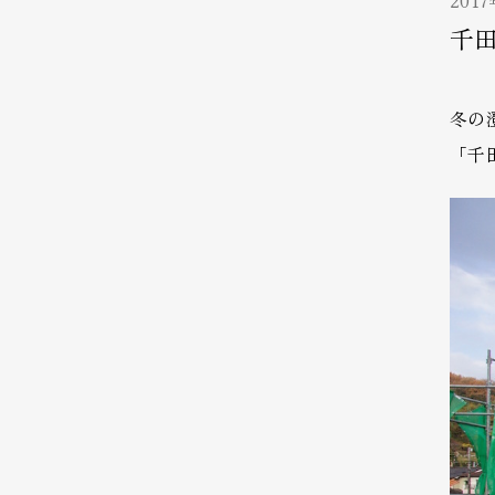
201
千
冬の
「千