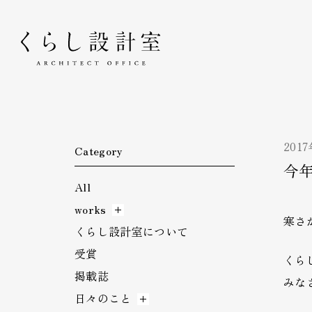
くらし設計室
201
Category
今
All
works
寒さ
くらし設計室について
受賞
くら
掲載誌
みな
日々のこと