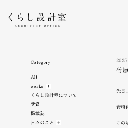
くらし設計室
202
Category
竹
All
works
先日
くらし設計室について
受賞
青時
掲載誌
日々のこと
この