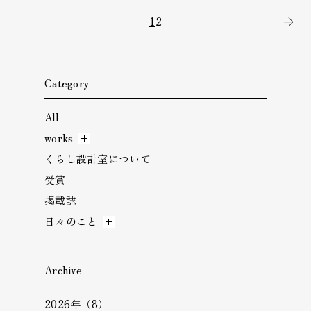
1
2
次
Category
All
works
くらし設計室について
受賞
掲載誌
日々のこと
Archive
2026年（8）