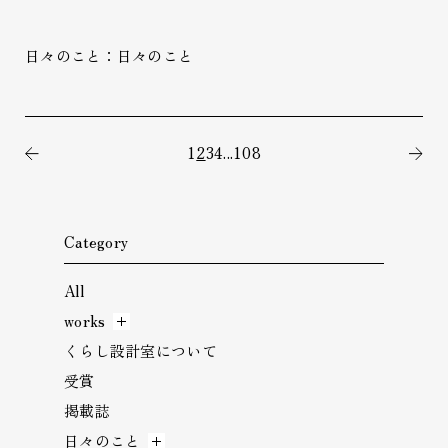
日々のこと：日々のこと
1
2
3
4
...
108
前の記事
次
Category
All
works
くらし設計室について
受賞
掲載誌
日々のこと