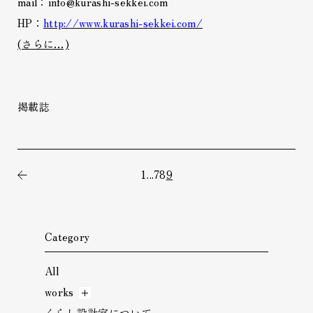
mail：info@kurashi-sekkei.com
HP：
http://www.kurashi-sekkei.com/
(さらに…)
掲載誌
1
...
7
8
9
前の記事
Category
All
works
くらし設計室について