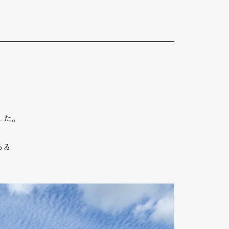
した。
ある