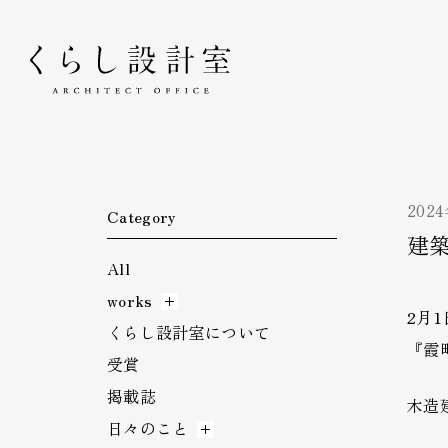
くらし設計室
202
Category
建築
All
works
2月
くらし設計室について
『霞
受賞
掲載誌
木造
日々のこと