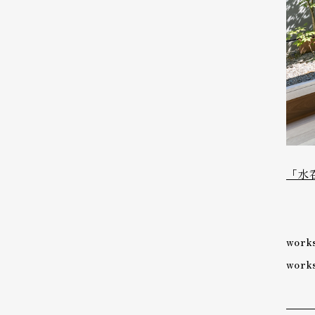
「水
wor
wor