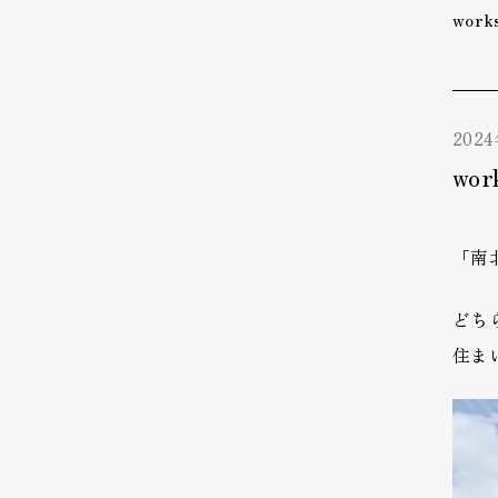
wor
202
wo
「南
どち
住ま