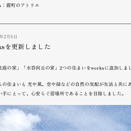
ks：霞町のアトリエ
4年2月6日
rksを更新しました
北庭の家」「水呑向丘の家」2つの住まいをworksに追加しま
らの住まいも 光や風、空や緑などの自然の気配が生活と共に
い手にとって、心安らぐ居場所であることを目指しました。