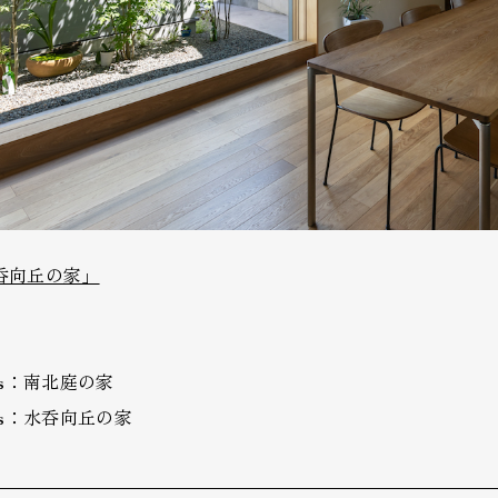
呑向丘の家」
ks：南北庭の家
ks：水呑向丘の家