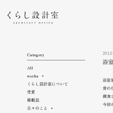
くらし設計室
201
Category
浴
All
works
浴室
くらし設計室について
昔の
受賞
腐食
掲載誌
今回
日々のこと