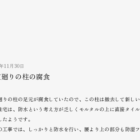
2年11月30日
室廻りの柱の腐食
廻りの柱の足元が腐食していたので、この柱は撤去して新し
住宅は、防水という考え方が乏しくモルタルの上に直接タイ
したようです。
の工事では、しっかりと防水を行い、腰より上の部分も防湿