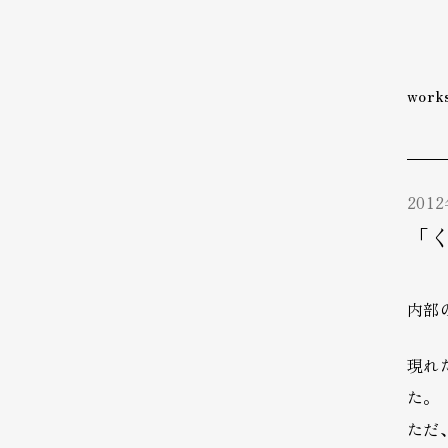
wor
201
「
内部
現れ
た。
ただ