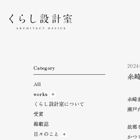
くらし設計室
202
Category
糸
All
works
糸崎
くらし設計室について
瀬戸
受賞
掲載誌
故郷
日々のこと
かつ