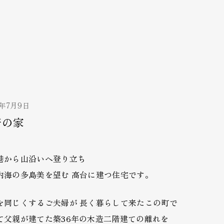
4年7月9日
崎の家
港から山沿いへ登り立ち
内海の多島美を望む 高台に建つ住宅です。
を同じくするご夫婦が 長く暮らして来たこの町で
て父親が建てた築36年の木造二階建ての離れを