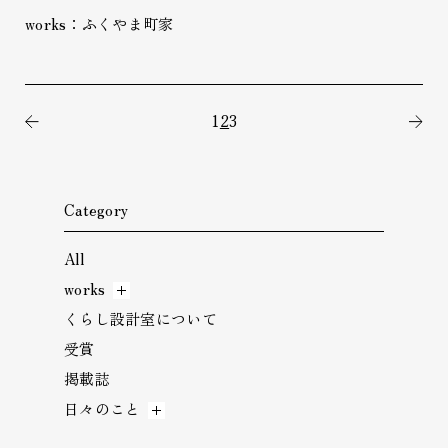
works：ふくやま町家
1
2
3
前の記事
次
Category
All
works
くらし設計室について
受賞
掲載誌
日々のこと