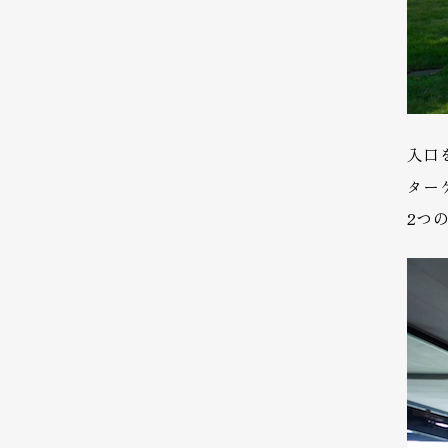
入口
ター
2つ