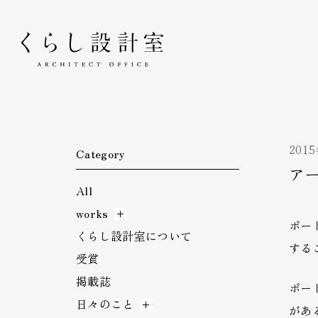
くらし設計室
201
Category
ア
All
works
ポー
くらし設計室について
する
受賞
掲載誌
ポー
日々のこと
があ