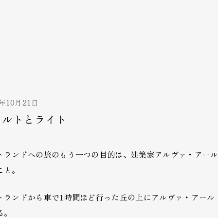
5年10月21日
ールトとライト
トランドへの旅のもう一つの目的は、建築家アルヴァ・アー
こと。
トランドから車で1時間ほど行った丘の上にアルヴァ・アール
る。