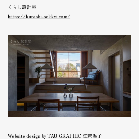
くらし設計室
https://kurashi-sekkei.com/
Website design by TAU GRAPHIC 江竜陽子