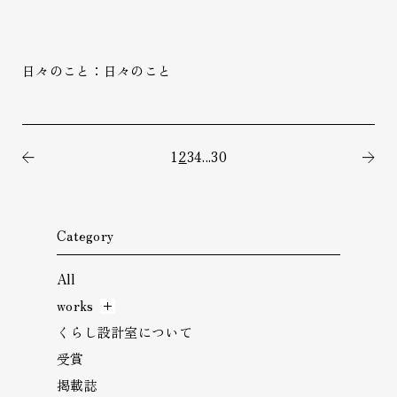
日々のこと：日々のこと
1
2
3
4
...
30
前の記事
次
Category
All
works
くらし設計室について
受賞
掲載誌