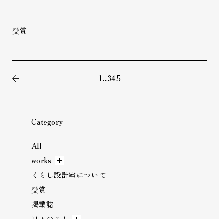
受賞
1
...
3
4
5
前の記事
Category
All
works
くらし設計室について
受賞
掲載誌
日々のこと