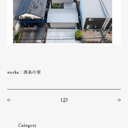
works：西条の家
1
2
3
前の記事
次
Category