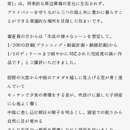
家)」は、将来的な周辺環境の変化に左右されず、
プライバシーを守りながら三つの庭と共に豊かに暮らすこ
とができる普遍的な場所を目指した住まいです。
審査員の方からは「生活の様々なシーンを想定して、
1/100の計画(プランニング・断面計画・動線計画)から
1/1のディテールまで細やかに対応された完成度の高い作
品です」とご講評いただきました。
居間の大窓から中庭のアオダモ越しに見上げる空が青く澄
んでいて
キッチンで夕食の準備をする音が、吹抜けに面した子供室
に心地よく響く
中庭に差し込む朝日が障子を明るくし、寝室での眠りから
自然に目が覚める
そんな生活の一場面を想像しながら設計を行いました。