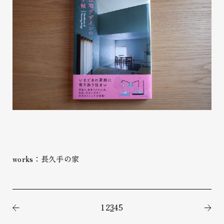
works：長久手の家
1
2
3
4
5
前の記事
次