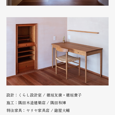
設計：くらし設計室 / 穂垣友康・穂垣貴子
施工：隅田木造建築店 / 隅田和博
特注家具：ヤリヤ家具店 / 鎗屋大輔