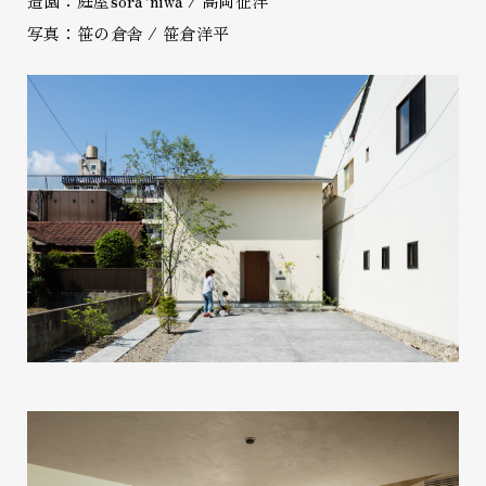
造園：庭屋sora*niwa / 高岡征洋
写真：笹の倉舎 / 笹倉洋平