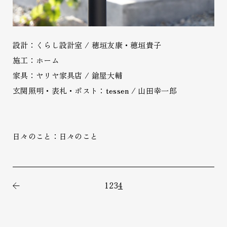
設計：くらし設計室 / 穂垣友康・穂垣貴子
施工：ホーム
家具：ヤリヤ家具店 / 鎗屋大輔
玄関照明・表札・ポスト：tessen / 山田幸一郎
日々のこと：日々のこと
1
2
3
4
前の記事