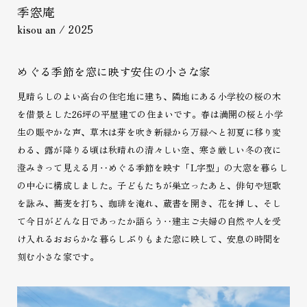
季窓庵
kisou an / 2025
めぐる季節を窓に映す安住の小さな家
見晴らしのよい高台の住宅地に建ち、隣地にある小学校の桜の木
を借景とした
26坪の平屋建ての住まいです。
春は満開の桜と小学
生の賑やかな声、
草木は芽を吹き新緑から万緑へと初夏に移り変
わる、
露が降りる頃は秋晴れの清々しい空、寒さ厳しい冬の夜に
澄みきって見える月‥
めぐる季節を映す「L字型」の大窓を暮らし
の中心に構成しました。
子どもたちが巣立ったあと、俳句や短歌
を詠み、蕎麦を打ち、珈琲を淹れ、
蔵書を開き、花を挿し、そし
て今日がどんな日であったか語らう‥
建主ご夫婦の自然や人を受
け入れるおおらかな暮らしぶりもまた窓に映して、
安息の時間を
刻む小さな家です。