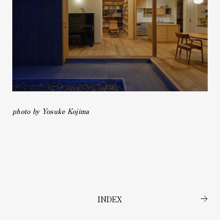
photo by Yosuke Kojima
INDEX
→