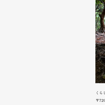
くら
〒720