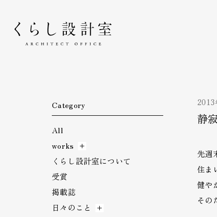
くらし設計室
201
Category
静
All
works
先週
くらし設計室について
住ま
受賞
健や
掲載誌
その
日々のこと