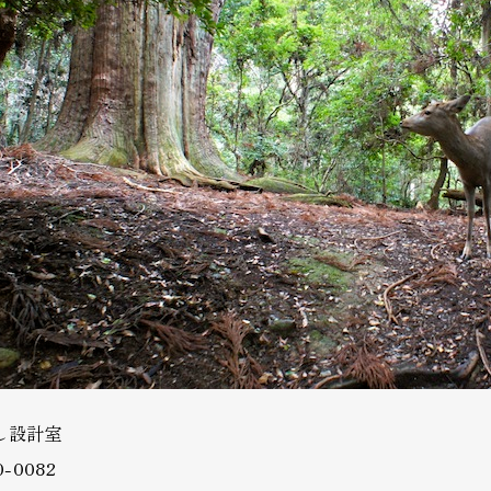
し設計室
-0082