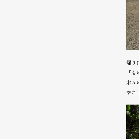
帰り
「も
木々
やさ