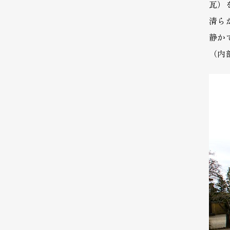
瓦）
清ら
静か
（内