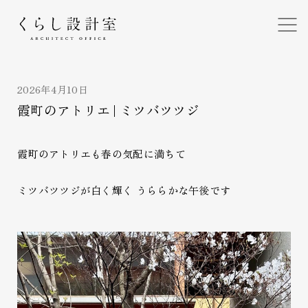
くらし設計室
2026年4月10日
霞町のアトリエ | ミツバツツジ
霞町のアトリエも春の気配に満ちて
ミツバツツジが白く輝く うららかな午後です