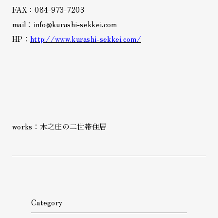
FAX：084-973-7203
mail：info@kurashi-sekkei.com
HP：
http://www.kurashi-sekkei.com/
works：木之庄の二世帯住居
Category