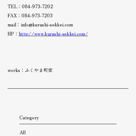
TEL：084-973-7202
FAX：084-973-7203
mail：info@kurashi-sekkei.com
HP：
http://www.kurashi-sekkei.com/
works：ふくやま町家
Category
All