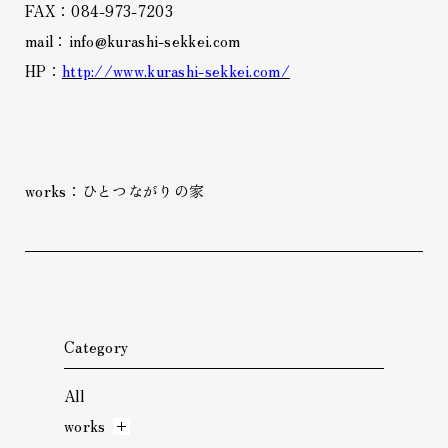
FAX：084-973-7203
mail：info@kurashi-sekkei.com
HP：
http://www.kurashi-sekkei.com/
works：ひとつながりの家
Category
All
works